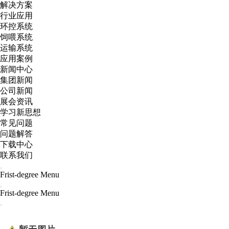
解决方案
行业应用
环控系统
饲喂系统
运输系统
应用案例
新闻中心
集团新闻
公司新闻
展会资讯
学习新思想
常见问题
问题解答
下载中心
联系我们
Frist-degree Menu
Frist-degree Menu