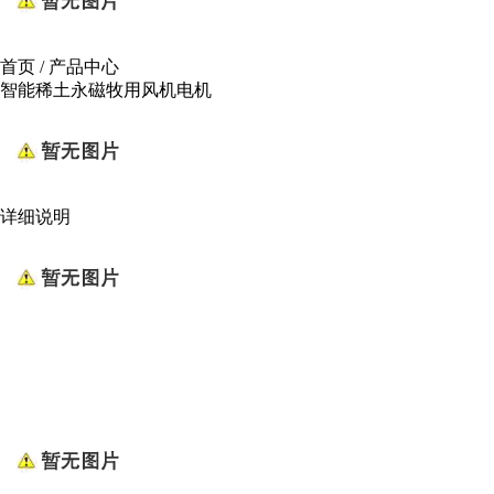
首页
/
产品中心
智能稀土永磁牧用风机电机
详细说明