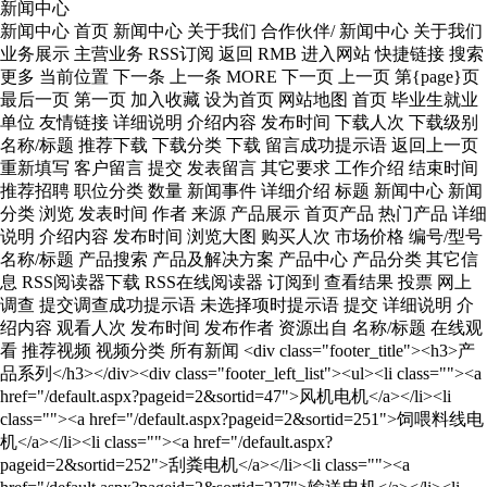
新闻中心
新闻中心 首页 新闻中心 关于我们 合作伙伴/ 新闻中心 关于我们 业务展示 主营业务 RSS订阅 返回 RMB 进入网站 快捷链接 搜索 更多 当前位置 下一条 上一条 MORE 下一页 上一页 第{page}页 最后一页 第一页 加入收藏 设为首页 网站地图 首页 毕业生就业单位 友情链接 详细说明 介绍内容 发布时间 下载人次 下载级别 名称/标题 推荐下载 下载分类 下载 留言成功提示语 返回上一页 重新填写 客户留言 提交 发表留言 其它要求 工作介绍 结束时间 推荐招聘 职位分类 数量 新闻事件 详细介绍 标题 新闻中心 新闻分类 浏览 发表时间 作者 来源 产品展示 首页产品 热门产品 详细说明 介绍内容 发布时间 浏览大图 购买人次 市场价格 编号/型号 名称/标题 产品搜索 产品及解决方案 产品中心 产品分类 其它信息 RSS阅读器下载 RSS在线阅读器 订阅到 查看结果 投票 网上调查 提交调查成功提示语 未选择项时提示语 提交 详细说明 介绍内容 观看人次 发布时间 发布作者 资源出自 名称/标题 在线观看 推荐视频 视频分类 所有新闻 <div class="footer_title"><h3>产品系列</h3></div><div class="footer_left_list"><ul><li class=""><a href="/default.aspx?pageid=2&sortid=47">风机电机</a></li><li class=""><a href="/default.aspx?pageid=2&sortid=251">饲喂料线电机</a></li><li class=""><a href="/default.aspx?pageid=2&sortid=252">刮粪电机</a></li><li class=""><a href="/default.aspx?pageid=2&sortid=227">输送电机</a></li><li class=""><a href="/default.aspx?pageid=2&sortid=253">集蛋机电机</a></li><li class=""><a href="/default.aspx?pageid=2&sortid=254">增氧机电机</a></li><li class=""><a href="/default.aspx?pageid=2&sortid=243">电机控制器</a></li><li class=""><a href="/default.aspx?pageid=106">解决方案</a></li></ul></div> <ul><li class=""><a href="#">底部菜单</a></li><li class=""><a href="#">底部菜单</a></li><li class=""><a href="#">底部菜单</a></li><li class=""><a href="#">底部菜单</a></li><li class=""><a href="#">底部菜单</a></li><li class=""><a href="#">底部菜单</a></li></ul> <div class="lan"><a href="/cn">中文版</a><a href="/en">English</a></div> <div class="share"><ul><li class="linkedin"><img src="/upload/ueditor/image/20241224/17350235744802610.gif" height="100" width="100"/></li></ul></div> <ul><li class=""><div class="item item-product wow fadeInUpBig"><strong>产品</strong><p><a>高性能钕铁硼稀土永磁电机，数字化特性，创新技术，针对性研发,助力农业设施节能减排、降本增效，向智能化升级转型。</a></p><a class="more" href="https://www.xmctid.com/default.aspx?pageid=2">了解更多+</a></div></li><li class=""><div class="item item-quality wow fadeInUpBig"><strong>质量</strong><p><a>公司拥有完整科学的质量管理体系，拥有现代化的管理理念，众志成城为保质量。</a></p><a class="more" href="https://www.xmctid.com/default.aspx?pageid=99">了解更多+</a></div></li><li class=""><div class="item item-service wow fadeInUpBig"><strong>服务</strong><p><a>公司以“严格的管理，质量与世界同步；精心的制造，创新和领导，追求客户满意”为宗旨，为广大客户提供优质服务。</a></p><a class="more" href="https://www.xmctid.com/default.aspx?pageid=62">了解更多+</a></div></li></ul> <div class="index_vedio_pic"><h3 class="in-title">我们的产品优势</h3><div class="pic"><ul><li class=""><img src="/upload/ueditor/image/20220225/16457577899288740.png" style=""/></li><li class=""><img src="/upload/ueditor/image/20220225/16457577898167036.png" style=""/></li><li class=""><img src="/upload/ueditor/image/20220225/16457577897045332.png" style=""/></li><li class=""><img src="/upload/ueditor/image/20220225/16457577891971296.png" style=""/></li><li class=""><img src="/upload/ueditor/image/20220225/16457577899849592.png" style=""/></li></ul></div></div> <div class="index-vedio__con"> <h3 class="in-title"> 防水测试 </h3> <div class="index-vedio__box"> <video class="edui-upload-video vjs-default-skin video-js" controls="" preload="none" width="350" height="316" src="/upload/videos/2021122110462057.mp4" data-setup="{}" _autoplay="true" autoplay="autoplay" poster="/upload/videos/2021122110460925.png"> <source src="/upload/videos/2021122110462057.mp4" type="video/mp4"/> </video> </div> <div class="index-details"> <a href="/default.aspx?pageid=6" target="_self">...更多视频</a> </div> </div> <ul class="ul-imgtxt-01"><li class=""><div class="pic"><a href="/default.aspx?pageid=2&sortid=47"><div class="picbox"><img src="/upload/ueditor/image/20220602/16541537446207075.jpg"/></div><div class="textbox"><h3>智能稀土永磁风机电机系列：</h3><div class="pro-con"><p class="classTitle">专为畜牧智能负压风机提供驱动力的智能稀土永磁风机电机，可为畜禽带来更加舒适的生活环境，同时可有效地提升风机能效。采用直驱的连接方式，保证了负压风机运行的可靠。通过智能管理平台的二次决策，可进一步降低风机能耗，相较于传统风机，节能可超30%。</p></div></div></a></div></li><li class=""><div class="pic"><a href="/default.aspx?pageid=2&sortid=46"><div class="picbox"><img src="/upload/ueditor/image/20220602/16541537647237593.jpg"/></div><div class="textbox"><h3>智能稀土永磁饲喂电机系列：</h3><div class="pro-con"><p class="classTitle">为了提升生物安全性，减少畜禽应激反应和饲养成本等，智能稀土永磁饲喂电机可通过精准调速，实现精准饲喂。同时，在智能化的操持下，可实现无人值守的操作，确保畜禽的健康安全等。</p></div></div></a></div></li><li class=""><div class="pic"><a href="/default.aspx?pageid=2&sortid=227"><div class="picbox"><img src="/upload/ueditor/image/20220117/16423836822610837.jpg"/></div><div class="textbox"><h3>智能稀土永磁轨道搬运机电机系列：</h3><div class="pro-con"><p class="classTitle">专为解决用于运输畜禽、饲料和设备等轨道搬运机耗能大的问题，智能稀土永磁轨道搬运机电机具有高效节能的优势，可有效地提升运输周转次数。同时，其拥有定速巡航的能力，更可确保运输的稳定性。</p></div></div></a></div></li><div class="clear"></div></ul> <div class="woshou-pic"><img src="/upload/ueditor/image/20211209/16390173076326277.jpg"/></div> <div class="index-why__box"><h3 class="in-title">为什么选择势拓智动</h3><div class="index-why__text"><img class="why-pic01" src="/upload/ueditor/image/20211223/16402428317841841.jpg"/><img class="why-pic02" src="/upload/ueditor/image/20211224/16403320398632856.jpg"/>我国制定了碳达峰和碳中和远景目标，法律法规要求企业淘汰高能耗电机，采用节能环保电机。势拓智动稀土永磁电机是符合国家要求的高效、节能、环保的电机。母公司厦门钨业在材料领域的雄厚实力为我们提供了优质的新型原材料，保障了我们永续经营的资源渠道。厦门稀土永磁电机产业园成立的“智能装备研究院”为我们在永磁电机的技术创新上奠定了坚实的基础，并将继续为势拓智动提供强有力的技术支持。我们有一支专业的畜牧电机研发团队，是一家专门以解决畜牧行业所遇到的难题为目标的公司，我们一心一意做好畜牧电机。我们的电机不仅具有高效、节能、环保的明显优势，而且对潜在故障具有自我诊断能力，能够避免设备突然停运，大大降低了运营成本。我们的电机提供的运行数据可成为集约化养殖的数字底座，让智能化和精细化养殖成为现实。“以客户为中心”是我们一以贯之的经营理念，客户的需求就是我们努力的方向，我们积极支持客户定制，全力满足客户的个性化需求。</div></div> <div class="weixin_nr"><div class="arrow"></div><img src="/upload/ueditor/image/20211223/16402290886489149.jpg"/></div> <div class="footer-link"><p>集团链接：<a href="http://www.cxtc.com">厦门钨业股份有限公司</a><span>|</span><a href="http://www.centto.com.cn" target="_blank">厦门势拓稀土永磁电机产业园</a></p></div> <div class="contact-map"> <iframe class="ueditor_baidumap" src="/bd_ueditor/dialogs/map/show.html#center=118.057888,24.61541&zoom=13&width=800&height=400&markers=118.057888,24.61541&markerStyles=l,A" frameborder="0" width="800" height="400"></iframe> </div> <p style="white-space: normal; text-align: center;"><span style="font-size: 18px;">联系人：陈先生&nbsp; &nbsp; &nbsp; Tel：13215916909&nbsp; &nbsp; &nbsp;Email：chen.zhiming@cxtc.com&nbsp; &nbsp; &nbsp; </span><a href="https://www.xmrc.com.cn/net/info/showco.aspx?CompanyID=936677" target="_self" style="font-size: 18px; text-decoration: underline;"><span style="font-size: 18px;">社会招聘简历投递渠道-厦门人才网</span></a></p> <div class="footer_center_left"><div class="footer_title"><h3>联系我们</h3></div><div class="footer_center_left_list"><ul><li class="">电话：0592-3351333</li><li class="">邮箱：xmctid01@cxtc.com</li><li class="">微信：xmctidcom</li><li class="">地址：福建省厦门市集美区灌口镇金辉西路8号厦门势拓稀土永磁电机产业园6号楼三楼</li></ul></div></div><div class="footer_center_right"><div class="footer_title"><h3>官网二维码</h3></div><div><img src="/upload/ueditor/image/20241225/17351040961187421.png"/></div></div> <div class=" left-text"><div class="top"><h2>———— &nbsp;客户都在说</h2><div class="ceshi"><p><img src="http://picture.no3.mfdns.com/upload/cases/xysjx182/index/jisuanji.jpg"/><br/></p></div></div></div> <p class="welcome">欢迎反馈</p><h3 class="company-title">厦门势拓智动科技有限公司</h3><div class="fankui-font"><p>欢迎您来到厦门势拓智动科技有限公司网站，您想更多了解我们吗？您有什么问题与建议吗？请联系我们</p><p>电话：0592-3351333-8586</p><p>邮箱：xmctid01@cxtc.com</p><p>地址：厦门市集美区灌口镇金辉西路8-3号</p></div><div class="contact"><div class="phone"><p>联系我们，请拨打：</p><h1>0592-3351333-8586</h1></div><div class="more"><a href="/default.aspx?pageid=62" target="_self">更多+</a></div></div> <div class="index-about__con"><h3 class="in-title">公司简介</h3><div class="index-about-msg"><div class="about-pic"><img src="/upload/ueditor/image/20240419/17135013273208219.jpg"/></div><div class="about-text"><div class="text"><p>厦门势拓智动科技有限公司（以下简称“势拓智动）由厦门钨业股份有限公司投资成立，是一家集研发、制造、销售和服务于一体，专为畜牧养殖行业提供高品质稀土永磁电机的现代化企业。势拓智动位于总投资100亿元、占地1500亩的厦门势拓稀土永磁电机产业园内。建成后的产业园将成为千亿级电机产业集群。势拓智动秉承了先进的“产品开发管理理念 IPD”</p></div></div></div><div class="index-details"><a href="/default.aspx?pageid=66" target="_self">...更多信息</a></div></div> <div class="menu_56_banner p_banner"><div class="shade"><p class="wp">走进我们</p></div></div> <h3><span style="font-family: 宋体, SimSun;">在线留言</span></h3><p><span style="font-family: 宋体, SimSun;">我们收到您的咨询和反馈之后会及时回应您的反馈并解决各种问题。</span></p> <div class="menu_62_banner p_banner"> <div class="shade"> <p> 联系我们 </p> </div> </div> <div class="share-box"> <div class="share-text"> Share The Page </div> <ul class="share-wrapper"> <li class=""> <a href="https://www.facebook.com/sharer.php" target="_blank"><em class="iconfont icon-facebookfacebook51"></em></a> </li> <li class=""> <a href="https://twitter.com/intent/tweet" target="_blank"><em class="iconfont icon-twitter"></em></a> </li> <li class=""> <a href="https://www.linkedin.com/uas/login" target="_blank"><em class="iconfont icon-linkedin-fill"></em></a> </li> </ul> </div> <div id="productsview_statusid" class="xweb-ajaxmsg"></div> <div id="productsview_xweb-ajax-div" class="xweb-ajaxdiv">这里已调用系统的商品详细页模块,无需修改!</div> <script type="text/javascript" language="javascript"> var productsview_menuId=getthe_hrefvar("menuid"); var productsview_plusnmId=getthe_hrefvar("plusnmid"); var productsview_varIdVal=getthe_hrefvar("itemid"); var productsview_getHtmlFile="/ajax_asp/api_plus/products_view.asp"; productsview_getHtmlFile=productsview_getHtmlFile + "?menuid=" + productsview_menuId; productsview_getHtmlFile=productsview_getHtmlFile + "&plusnmid=" + productsview_plusnmId; productsview_getHtmlFile=productsview_getHtmlFile + "&itemid=" + productsview_varIdVal; showajax_div("productsview_statusid","productsview_xweb-ajax-div","xweb-ajaxdiv",productsview_getHtmlFile,0); </script> <script src="/templates/api_plus/jscript/jquery-1.2.6.pack.js" type="text/javascript" defer="defe