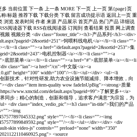
<li class="">微信：xmctidcom</li><li class="">地址：福建省厦门市集美区灌口镇金辉西路8号厦门势拓稀土永磁电机产业园6号楼三楼</li></ul></div></div><div class="footer_center_right"><div class="footer_title"><h3>官网二维码</h3></div><div><img src="/upload/ueditor/image/20241225/17351040961187421.png"/></div></div> <div class=" left-text"><div class="top"><h2>———— &nbsp;客户都在说</h2><div class="ceshi"><p><img src="http://picture.no3.mfdns.com/upload/cases/xysjx182/index/jisuanji.jpg"/><br/></p></div></div></div> <p class="welcome">欢迎反馈</p><h3 class="company-title">厦门势拓智动科技有限公司</h3><div class="fankui-font"><p>欢迎您来到厦门势拓智动科技有限公司网站，您想更多了解我们吗？您有什么问题与建议吗？请联系我们</p><p>电话：0592-3351333-8586</p><p>邮箱：xmctid01@cxtc.com</p><p>地址：厦门市集美区灌口镇金辉西路8-3号</p></div><div class="contact"><div class="phone"><p>联系我们，请拨打：</p><h1>0592-3351333-8586</h1></div><div class="more"><a href="/default.aspx?pageid=62" target="_self">更多+</a></div></div> <div class="index-about__con"><h3 class="in-title">公司简介</h3><div class="index-about-msg"><div class="about-pic"><img src="/upload/ueditor/image/20240419/17135013273208219.jpg"/></div><div class="about-text"><div class="text"><p>厦门势拓智动科技有限公司（以下简称“势拓智动）由厦门钨业股份有限公司投资成立，是一家集研发、制造、销售和服务于一体，专为畜牧养殖行业提供高品质稀土永磁电机的现代化企业。势拓智动位于总投资100亿元、占地1500亩的厦门势拓稀土永磁电机产业园内。建成后的产业园将成为千亿级电机产业集群。势拓智动秉承了先进的“产品开发管理理念 IPD”</p></div></div></div><div class="index-details"><a href="/default.aspx?pageid=66" target="_self">...更多信息</a></div></div> <div class="menu_56_banner p_banner"><div class="shade"><p class="wp">走进我们</p></div></div> <h3><span style="font-family: 宋体, SimSun;">在线留言</span></h3><p><span style="font-family: 宋体, SimSun;">我们收到您的咨询和反馈之后会及时回应您的反馈并解决各种问题。</span></p> <div class="menu_62_banner p_banner"> <div class="shade"> <p> 联系我们 </p> </div> </div> <div class="share-box"> <div class="share-text"> Share The Page </div> <ul class="share-wrapper"> <li class=""> <a href="https://www.facebook.com/sharer.php" target="_blank"><em class="iconfont icon-facebookfacebook51"></em></a> </li> <li class=""> <a href="https://twitter.com/intent/tweet" target="_blank"><em class="iconfont icon-twitter"></em></a> </li> <li class=""> <a href="https://www.linkedin.com/uas/login" target="_blank"><em class="iconfont icon-linkedin-fill"></em></a> </li> </ul> </div> <div id="productsview_statusid" class="xweb-ajaxmsg"></div> <div id="productsview_xweb-ajax-div" class="xweb-ajaxdiv">这里已调用系统的商品详细页模块,无需修改!</div> <script type="text/javascript" language="javascript"> var productsview_menuId=getthe_hrefvar("menuid"); var productsview_plusnmId=getthe_hrefvar("plusnmid"); var productsview_varIdVal=getthe_hrefvar("itemid"); var productsview_getHtmlFile="/ajax_asp/api_plus/products_view.asp"; productsview_getHtmlFile=productsview_getHtmlFile + "?menuid=" + productsview_menuId; productsview_getHtmlFile=productsview_getHtmlFile + "&plusnmid=" + productsview_plusnmId; productsview_getHtmlFile=productsview_getHtmlFile + "&itemid=" + productsview_varIdVal; showajax_div("productsview_statusid","productsview_xweb-ajax-div","xweb-ajaxdiv",productsview_getHtmlFile,0); </script> <script src="/templates/api_plus/jscript/jquery-1.2.6.pack.js" type="text/javascript" defer="defer"><