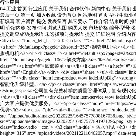
行业应用
04-工业 首页 行业应用 关于我们 合作伙伴/ 新闻中心 关于我们 业务展示 主营业务 RSS订阅 返回 RMB 进入网站 快捷链接 搜索 更多 当前位置 下一条 上一条 MORE 下一页 上一页 第{page}页 最后一页 第一页 加入收藏 设为首页 网站地图 首页 毕业生就业单位 友情链接 详细说明 介绍内容 发布时间 下载人次 下载级别 名称/标题 推荐下载 下载分类 下载 留言成功提示语 返回上一页 重新填写 客户留言 提交 发表留言 其它要求 工作介绍 结束时间 推荐招聘 职位分类 数量 新闻事件 详细介绍 标题 新闻中心 新闻分类 浏览 发表时间 作者 来源 产品展示 首页产品 热门产品 详细说明 介绍内容 发布时间 浏览大图 购买人次 市场价格 编号/型号 名称/标题 产品搜索 产品及解决方案 产品中心 产品分类 其它信息 RSS阅读器下载 RSS在线阅读器 订阅到 查看结果 投票 网上调查 提交调查成功提示语 未选择项时提示语 提交 详细说明 介绍内容 观看人次 发布时间 发布作者 资源出自 名称/标题 在线观看 推荐视频 视频分类 <div class="footer_title"><h3>产品系列</h3></div><div class="footer_left_list"><ul><li class=""><a href="/default.aspx?pageid=2&sortid=47">风机电机</a></li><li class=""><a href="/default.aspx?pageid=2&sortid=251">饲喂料线电机</a></li><li class=""><a href="/default.aspx?pageid=2&sortid=252">刮粪电机</a></li><li class=""><a href="/default.aspx?pageid=2&sortid=227">输送电机</a></li><li class=""><a href="/default.aspx?pageid=2&sortid=253">集蛋机电机</a></li><li class=""><a href="/default.aspx?pageid=2&sortid=254">增氧机电机</a></li><li class=""><a href="/default.aspx?pageid=2&sortid=243">电机控制器</a></li><li class=""><a href="/default.aspx?pageid=106">解决方案</a></li></ul></div> <ul><li class=""><a href="#">底部菜单</a></li><li class=""><a href="#">底部菜单</a></li><li class=""><a href="#">底部菜单</a></li><li class=""><a href="#">底部菜单</a></li><li class=""><a href="#">底部菜单</a></li><li class=""><a href="#">底部菜单</a></li></ul> <div class="lan"><a href="/cn">中文版</a><a href="/en">English</a></div> <div class="share"><ul><li class="linkedin"><img src="/upload/ueditor/image/20241224/17350235744802610.gif" height="100" width="100"/></li></ul></div> <ul><li class=""><div class="item item-product wow fadeInUpBig"><strong>产品</strong><p><a>高性能钕铁硼稀土永磁电机，数字化特性，创新技术，针对性研发,助力农业设施节能减排、降本增效，向智能化升级转型。</a></p><a class="more" href="https://www.xmctid.com/default.aspx?pageid=2">了解更多+</a></div></li><li class=""><div class="item item-quality wow fadeInUpBig"><strong>质量</strong><p><a>公司拥有完整科学的质量管理体系，拥有现代化的管理理念，众志成城为保质量。</a></p><a class="more" href="https://www.xmctid.com/default.aspx?pageid=99">了解更多+</a></div></li><li class=""><div class="item item-service wow fadeInUpBig"><strong>服务</strong><p><a>公司以“严格的管理，质量与世界同步；精心的制造，创新和领导，追求客户满意”为宗旨，为广大客户提供优质服务。</a></p><a class="more" href="https://www.xmctid.com/default.aspx?pageid=62">了解更多+</a></div></li></ul> <div class="index_vedio_pic"><h3 class="in-title">我们的产品优势</h3><div class="pic"><ul><li class=""><img src="/upload/ueditor/image/20220225/16457577899288740.png" style=""/></li><li class=""><img src="/upload/ueditor/image/20220225/16457577898167036.png" style=""/></li><li class=""><img src="/upload/ueditor/image/20220225/16457577897045332.png" style=""/></li><li class=""><img src="/upload/ueditor/image/20220225/16457577891971296.png" style=""/></li><li class=""><img src="/upload/ueditor/image/20220225/16457577899849592.png" style=""/></li></ul></div></div> <div class="index-vedio__con"> <h3 class="in-title"> 防水测试 </h3> <div class="index-vedio__box"> <video class="edui-upload-video vjs-default-skin video-js" controls="" preload="none" width="350" height="316" src="/upload/videos/2021122110462057.mp4" data-setup="{}" _autoplay="true" autoplay="autoplay" poster="/upload/videos/2021122110460925.png"> <source src="/upload/videos/2021122110462057.mp4"