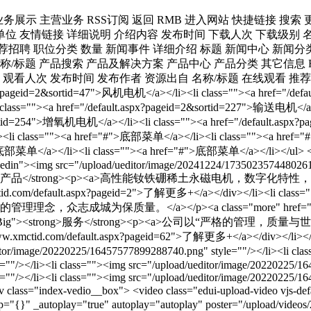
 type="video/mp4"/> </video> </div> <div class="index-details"> <a href="/default.aspx?pageid=6" target="_self">...更多视频</a> </div> </div> <ul class="ul-imgtxt-01"><li class=""><div class="pic"><a href="/default.aspx?pageid=2&sortid=47"><div class="picbox"><img src="/upload/ueditor/image/20220602/16541537446207075.jpg"/></div><div class="textbox"><h3>智能稀土永磁风机电机系列：</h3><div class="pro-con"><p class="classTitle">专为畜牧智能负压风机提供驱动力的智能稀土永磁风机电机，可为畜禽带来更加舒适的生活环境，同时可有效地提升风机能效。采用直驱的连接方式，保证了负压风机运行的可靠。通过智能管理平台的二次决策，可进一步降低风机能耗，相较于传统风机，节能可超30%。</p></div></div></a></div></li><li class=""><div class="pic"><a href="/default.aspx?pageid=2&sortid=46"><div class="picbox"><img src="/upload/ueditor/image/20220602/16541537647237593.jpg"/></div><div class="textbox"><h3>智能稀土永磁饲喂电机系列：</h3><div class="pro-con"><p class="classTitle">为了提升生物安全性，减少畜禽应激反应和饲养成本等，智能稀土永磁饲喂电机可通过精准调速，实现精准饲喂。同时，在智能化的操持下，可实现无人值守的操作，确保畜禽的健康安全等。</p></div></div></a></div></li><li class=""><div class="pic"><a href="/default.aspx?pageid=2&sortid=227"><div class="picbox"><img src="/upload/ueditor/image/20220117/16423836822610837.jpg"/></div><div class="textbox"><h3>智能稀土永磁轨道搬运机电机系列：</h3><div class="pro-con"><p class="classTitle">专为解决用于运输畜禽、饲料和设备等轨道搬运机耗能大的问题，智能稀土永磁轨道搬运机电机具有高效节能的优势，可有效地提升运输周转次数。同时，其拥有定速巡航的能力，更可确保运输的稳定性。</p></div></div></a></div></li><div class="clear"></div></ul> <div class="woshou-pic"><img src="/upload/ueditor/image/20211209/16390173076326277.jpg"/></div> <div class="index-why__box"><h3 class="in-title">为什么选择势拓智动</h3><div class="index-why__text"><img class="why-pic01" src="/upload/ueditor/image/20211223/16402428317841841.jpg"/><img class="why-pic02" src="/upload/ueditor/image/20211224/16403320398632856.jpg"/>我国制定了碳达峰和碳中和远景目标，法律法规要求企业淘汰高能耗电机，采用节能环保电机。势拓智动稀土永磁电机是符合国家要求的高效、节能、环保的电机。母公司厦门钨业在材料领域的雄厚实力为我们提供了优质的新型原材料，保障了我们永续经营的资源渠道。厦门稀土永磁电机产业园成立的“智能装备研究院”为我们在永磁电机的技术创新上奠定了坚实的基础，并将继续为势拓智动提供强有力的技术支持。我们有一支专业的畜牧电机研发团队，是一家专门以解决畜牧行业所遇到的难题为目标的公司，我们一心一意做好畜牧电机。我们的电机不仅具有高效、节能、环保的明显优势，而且对潜在故障具有自我诊断能力，能够避免设备突然停运，大大降低了运营成本。我们的电机提供的运行数据可成为集约化养殖的数字底座，让智能化和精细化养殖成为现实。“以客户为中心”是我们一以贯之的经营理念，客户的需求就是我们努力的方向，我们积极支持客户定制，全力满足客户的个性化需求。</div></div> <div class="weixin_nr"><div class="arrow"></div><img src="/upload/ueditor/image/20211223/16402290886489149.jpg"/></div> <div class="footer-link"><p>集团链接：<a href="http://www.cxtc.com">厦门钨业股份有限公司</a><span>|</span><a href="http://www.centto.com.cn" target="_blank">厦门势拓稀土永磁电机产业园</a></p></div> <div class="contact-map"> <iframe class="ueditor_baidumap" src="/bd_ueditor/dialogs/map/show.html#center=118.057888,24.61541&zoom=13&width=800&height=400&markers=118.057888,24.61541&markerStyles=l,A" frameborder="0" width="800" height="400"></iframe> </div> <p style="white-space: normal; text-align: center;"><span style="font-size: 18px;">联系人：陈先生&nbsp; &nbsp; &nbsp; Tel：13215916909&nbsp; &nbsp; &nbsp;Email：chen.zhiming@cxtc.com&nbsp; &nbsp; &nbsp; </span><a href="https://www.xmrc.com.cn/net/info/showco.aspx?CompanyID=936677" target="_self" style="font-size: 18px; text-decoration: underline;"><span style="font-size: 18px;">社会招聘简历投递渠道-厦门人才网</span></a></p> <div class="footer_center_left"><div class="footer_title"><h3>联系我们</h3></div><div class="footer_center_left_list"><ul><li class="">电话：0592-3351333</li><li class="">邮箱：xmctid01@cxtc.com</li>