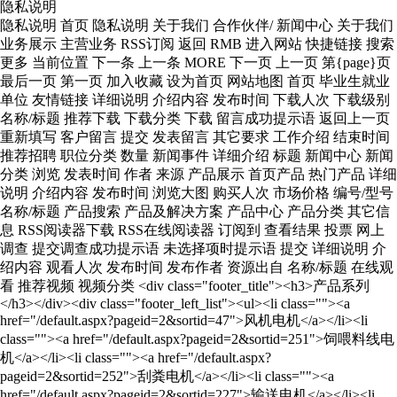
隐私说明
隐私说明 首页 隐私说明 关于我们 合作伙伴/ 新闻中心 关于我们 业务展示 主营业务 RSS订阅 返回 RMB 进入网站 快捷链接 搜索 更多 当前位置 下一条 上一条 MORE 下一页 上一页 第{page}页 最后一页 第一页 加入收藏 设为首页 网站地图 首页 毕业生就业单位 友情链接 详细说明 介绍内容 发布时间 下载人次 下载级别 名称/标题 推荐下载 下载分类 下载 留言成功提示语 返回上一页 重新填写 客户留言 提交 发表留言 其它要求 工作介绍 结束时间 推荐招聘 职位分类 数量 新闻事件 详细介绍 标题 新闻中心 新闻分类 浏览 发表时间 作者 来源 产品展示 首页产品 热门产品 详细说明 介绍内容 发布时间 浏览大图 购买人次 市场价格 编号/型号 名称/标题 产品搜索 产品及解决方案 产品中心 产品分类 其它信息 RSS阅读器下载 RSS在线阅读器 订阅到 查看结果 投票 网上调查 提交调查成功提示语 未选择项时提示语 提交 详细说明 介绍内容 观看人次 发布时间 发布作者 资源出自 名称/标题 在线观看 推荐视频 视频分类 <div class="footer_title"><h3>产品系列</h3></div><div class="footer_left_list"><ul><li class=""><a href="/default.aspx?pageid=2&sortid=47">风机电机</a></li><li class=""><a href="/default.aspx?pageid=2&sortid=251">饲喂料线电机</a></li><li class=""><a href="/default.aspx?pageid=2&sortid=252">刮粪电机</a></li><li class=""><a href="/default.aspx?pageid=2&sortid=227">输送电机</a></li><li class=""><a href="/default.aspx?pageid=2&sortid=253">集蛋机电机</a></li><li class=""><a href="/default.aspx?pageid=2&sortid=254">增氧机电机</a></li><li class=""><a href="/default.aspx?pageid=2&sortid=243">电机控制器</a></li><li class=""><a href="/default.aspx?pageid=106">解决方案</a></li></ul></div> <ul><li class=""><a href="#">底部菜单</a></li><li class=""><a href="#">底部菜单</a></li><li class=""><a href="#">底部菜单</a></li><li class=""><a href="#">底部菜单</a></li><li class=""><a href="#">底部菜单</a></li><li class=""><a href="#">底部菜单</a></li></ul> <div class="lan"><a href="/cn">中文版</a><a href="/en">English</a></div> <div class="share"><ul><li class="linkedin"><img src="/upload/ueditor/image/20241224/17350235744802610.gif" height="100" width="100"/></li></ul></div> <ul><li class=""><div class="item item-product wow fadeInUpBig"><strong>产品</strong><p><a>高性能钕铁硼稀土永磁电机，数字化特性，创新技术，针对性研发,助力农业设施节能减排、降本增效，向智能化升级转型。</a></p><a class="more" href="https://www.xmctid.com/default.aspx?pageid=2">了解更多+</a></div></li><li class=""><div class="item item-quality wow fadeInUpBig"><strong>质量</strong><p><a>公司拥有完整科学的质量管理体系，拥有现代化的管理理念，众志成城为保质量。</a></p><a class="more" href="https://www.xmctid.com/default.aspx?pageid=99">了解更多+</a></div></li><li class=""><div class="item item-service wow fadeInUpBig"><strong>服务</strong><p><a>公司以“严格的管理，质量与世界同步；精心的制造，创新和领导，追求客户满意”为宗旨，为广大客户提供优质服务。</a></p><a class="more" href="https://www.xmctid.com/default.aspx?pageid=62">了解更多+</a></div></li></ul> <div class="index_vedio_pic"><h3 class="in-title">我们的产品优势</h3><div class="pic"><ul><li class=""><img src="/upload/ueditor/image/20220225/16457577899288740.png" style=""/></li><li class=""><img src="/upload/ueditor/image/20220225/16457577898167036.png" style=""/></li><li class=""><img src="/upload/ueditor/image/20220225/16457577897045332.png" style=""/></li><li class=""><img src="/upload/ueditor/image/20220225/16457577891971296.png" style=""/></li><li class=""><img src="/upload/ueditor/image/20220225/16457577899849592.png" style=""/></li></ul></div></div> <div class="index-vedio__con"> <h3 class="in-title"> 防水测试 </h3> <div class="index-vedio__box"> <video class="edui-upload-video vjs-default-skin video-js" controls="" preload="none" width="350" height="316" src="/upload/videos/2021122110462057.mp4" data-setup="{}" _autoplay="true" autoplay="autoplay" poster="/upload/videos/2021122110460925.png"> <source src="/upload/videos/2021122110462057.mp4" type="video/mp4"/> </video> </div> <div class="index-details"> <a href="/default.aspx?pageid=6" target="_self">...更多视频</a> </div> </div> <ul class="ul-imgtxt-01"><li class=""><div class="pic"><a href="/default.aspx?pageid=2&sortid=47"><div class="picbox"><img src="/upload/ueditor/image/20220602/16541537446207075.jpg"/></div><div class="textbox"><h3>智能稀土永磁风机电机系列：</h3><div class="pro-con"><p class="classTitle">专为畜牧智能负压风机提供驱动力的智能稀土永磁风机电机，可为畜禽带来更加舒适的生活环境，同时可有效地提升风机能效。采用直驱的连接方式，保证了负压风机运行的可靠。通过智能管理平台的二次决策，可进一步降低风机能耗，相较于传统风机，节能可超30%。</p></div></div></a></div></li><li class=""><div class="pic"><a href="/default.aspx?pageid=2&sortid=46"><div class="picbox"><img src="/upload/ueditor/image/20220602/16541537647237593.jpg"/></div><div class="textbox"><h3>智能稀土永磁饲喂电机系列：</h3><div class="pro-con"><p class="classTitle">为了提升生物安全性，减少畜禽应激反应和饲养成本等，智能稀土永磁饲喂电机可通过精准调速，实现精准饲喂。同时，在智能化的操持下，可实现无人值守的操作，确保畜禽的健康安全等。</p></div></div></a></div></li><li class=""><div class="pic"><a href="/default.aspx?pageid=2&sortid=227"><div class="picbox"><img src="/upload/ueditor/image/20220117/16423836822610837.jpg"/></div><div class="textbox"><h3>智能稀土永磁轨道搬运机电机系列：</h3><div class="pro-con"><p class="classTitle">专为解决用于运输畜禽、饲料和设备等轨道搬运机耗能大的问题，智能稀土永磁轨道搬运机电机具有高效节能的优势，可有效地提升运输周转次数。同时，其拥有定速巡航的能力，更可确保运输的稳定性。</p></div></div></a></div></li><div class="clear"></div></ul> <div class="woshou-pic"><img src="/upload/ueditor/image/20211209/16390173076326277.jpg"/></div> <div class="index-why__box"><h3 class="in-title">为什么选择势拓智动</h3><div class="index-why__text"><img class="why-pic01" src="/upload/ueditor/image/20211223/16402428317841841.jpg"/><img class="why-pic02" src="/upload/ueditor/image/20211224/16403320398632856.jpg"/>我国制定了碳达峰和碳中和远景目标，法律法规要求企业淘汰高能耗电机，采用节能环保电机。势拓智动稀土永磁电机是符合国家要求的高效、节能、环保的电机。母公司厦门钨业在材料领域的雄厚实力为我们提供了优质的新型原材料，保障了我们永续经营的资源渠道。厦门稀土永磁电机产业园成立的“智能装备研究院”为我们在永磁电机的技术创新上奠定了坚实的基础，并将继续为势拓智动提供强有力的技术支持。我们有一支专业的畜牧电机研发团队，是一家专门以解决畜牧行业所遇到的难题为目标的公司，我们一心一意做好畜牧电机。我们的电机不仅具有高效、节能、环保的明显优势，而且对潜在故障具有自我诊断能力，能够避免设备突然停运，大大降低了运营成本。我们的电机提供的运行数据可成为集约化养殖的数字底座，让智能化和精细化养殖成为现实。“以客户为中心”是我们一以贯之的经营理念，客户的需求就是我们努力的方向，我们积极支持客户定制，全力满足客户的个性化需求。</div></div> <div class="weixin_nr"><div class="arrow"></div><img src="/upload/ueditor/image/20211223/16402290886489149.jpg"/></div> <div class="footer-link"><p>集团链接：<a href="http://www.cxtc.com">厦门钨业股份有限公司</a><span>|</span><a href="http://www.centto.com.cn" target="_blank">厦门势拓稀土永磁电机产业园</a></p></div> <div class="contact-map"> <iframe class="ueditor_baidumap" src="/bd_ueditor/dialogs/map/show.html#center=118.057888,24.61541&zoom=13&width=800&height=400&markers=118.057888,24.61541&markerStyles=l,A" frameborder="0" width="800" height="400"></iframe> </div> <p style="white-space: normal; text-align: center;"><span style="font-size: 18px;">联系人：陈先生&nbsp; &nbsp; &nbsp; Tel：13215916909&nbsp; &nbsp; &nbsp;Email：chen.zhiming@cxtc.com&nbsp; &nbsp; &nbsp; </span><a href="https://www.xmrc.com.cn/net/info/showco.aspx?CompanyID=936677" target="_self" style="font-size: 18px; text-decoration: underline;"><span style="font-size: 18px;">社会招聘简历投递渠道-厦门人才网</span></a></p> <div class="footer_center_left"><div class="footer_title"><h3>联系我们</h3></div><div class="footer_center_left_list"><ul><li class="">电话：0592-3351333</li><li class="">邮箱：xmctid01@cxtc.com</li><li class="">微信：xmctidcom</li><li class="">地址：福建省厦门市集美区灌口镇金辉西路8号厦门势拓稀土永磁电机产业园6号楼三楼</li></ul></div></div><div class="footer_center_right"><div class="footer_title"><h3>官网二维码</h3></div><div><img src="/upload/ueditor/image/20241225/17351040961187421.png"/></div></div> <div class=" left-text"><div class="top"><h2>———— &nbsp;客户都在说</h2><div class="ceshi"><p><img src="http://picture.no3.mfdns.com/upload/cases/xysjx182/index/jisuanji.jpg"/><br/></p></div></div></div> <p class="welcome">欢迎反馈</p><h3 class="company-title">厦门势拓智动科技有限公司</h3><div class="fankui-font"><p>欢迎您来到厦门势拓智动科技有限公司网站，您想更多了解我们吗？您有什么问题与建议吗？请联系我们</p><p>电话：0592-3351333-8586</p><p>邮箱：xmctid01@cxtc.com</p><p>地址：厦门市集美区灌口镇金辉西路8-3号</p></div><div class="contact"><div class="phone"><p>联系我们，请拨打：</p><h1>0592-3351333-8586</h1></div><div class="more"><a href="/default.aspx?pageid=62" target="_self">更多+</a></div></div> <div class="index-about__con"><h3 class="in-title">公司简介</h3><div class="index-about-msg"><div class="about-pic"><img src="/upload/ueditor/image/20240419/17135013273208219.jpg"/></div><div class="about-text"><div class="text"><p>厦门势拓智动科技有限公司（以下简称“势拓智动）由厦门钨业股份有限公司投资成立，是一家集研发、制造、销售和服务于一体，专为畜牧养殖行业提供高品质稀土永磁电机的现代化企业。势拓智动位于总投资100亿元、占地1500亩的厦门势拓稀土永磁电机产业园内。建成后的产业园将成为千亿级电机产业集群。势拓智动秉承了先进的“产品开发管理理念 IPD”</p></div></div></div><div class="index-details"><a href="/default.aspx?pageid=66" target="_self">...更多信息</a></div></div> <div class="menu_56_banner p_banner"><div class="shade"><p class="wp">走进我们</p></div></div> <h3><span style="font-family: 宋体, SimSun;">在线留言</span></h3><p><span style="font-family: 宋体, SimSun;">我们收到您的咨询和反馈之后会及时回应您的反馈并解决各种问题。</span></p> <div class="menu_62_banner p_banner"> <div class="shade"> <p> 联系我们 </p> </div> </div> <div class="share-box"> <div class="share-text"> Share The Page </div> <ul class="share-wrapper"> <li class=""> <a href="https://www.facebook.com/sharer.php" target="_blank"><em class="iconfont icon-facebookfacebook51"></em></a> </li> <li class=""> <a href="https://twitter.com/intent/tweet" target="_blank"><em class="iconfont icon-twitter"></em></a> </li> <li class=""> <a href="https://www.linkedin.com/uas/login" target="_blank"><em class="iconfont icon-linkedin-fill"></em></a> </li> </ul> </div> <div id="productsview_statusid" class="xweb-ajaxmsg"></div> <div id="productsview_xweb-ajax-div" class="xweb-ajaxdiv">这里已调用系统的商品详细页模块,无需修改!</div> <script type="text/javascript" language="javascript"> var productsview_menuId=getthe_hrefvar("menuid"); var productsview_plusnmId=getthe_hrefvar("plusnmid"); var productsview_varIdVal=getthe_hrefvar("itemid"); var productsview_getHtmlFile="/ajax_asp/api_plus/products_view.asp"; productsview_getHtmlFile=productsview_getHtmlFile + "?menuid=" + productsview_menuId; productsview_getHtmlFile=productsview_getHtmlFile + "&plusnmid=" + productsview_plusnmId; productsview_getHtmlFile=productsview_getHtmlFile + "&itemid=" + productsview_varIdVal; showajax_div("productsview_statusid","productsview_xweb-ajax-div","xweb-ajaxdiv",productsview_getHtmlFile,0); </script> <script src="/templates/api_plus/jscript/jquery-1.2.6.pack.js" type="text/javascript" defer="defer"></