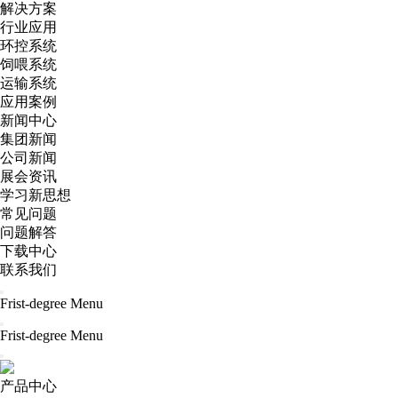
解决方案
行业应用
环控系统
饲喂系统
运输系统
应用案例
新闻中心
集团新闻
公司新闻
展会资讯
学习新思想
常见问题
问题解答
下载中心
联系我们
Frist-degree Menu
Frist-degree Menu
产品中心