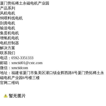
厦门势拓稀土永磁电机产业园
产品系列
风机电机
饲喂料线电机
刮粪电机
输送电机
集蛋机电机
增氧机电机
电机控制器
解决方案
联系我们
电话：0592-3351333
邮箱：xmctid01@cxtc.com
微信：xmctidcom
地址：福建省厦门市集美区灌口镇金辉西路8号厦门势拓稀土永
磁电机产业园6号楼三楼
官网二维码