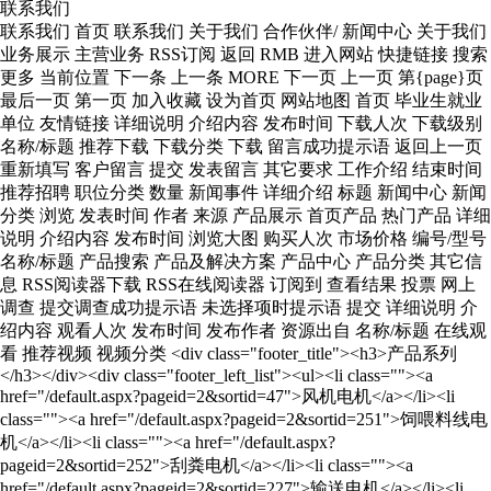
联系我们
联系我们 首页 联系我们 关于我们 合作伙伴/ 新闻中心 关于我们 业务展示 主营业务 RSS订阅 返回 RMB 进入网站 快捷链接 搜索 更多 当前位置 下一条 上一条 MORE 下一页 上一页 第{page}页 最后一页 第一页 加入收藏 设为首页 网站地图 首页 毕业生就业单位 友情链接 详细说明 介绍内容 发布时间 下载人次 下载级别 名称/标题 推荐下载 下载分类 下载 留言成功提示语 返回上一页 重新填写 客户留言 提交 发表留言 其它要求 工作介绍 结束时间 推荐招聘 职位分类 数量 新闻事件 详细介绍 标题 新闻中心 新闻分类 浏览 发表时间 作者 来源 产品展示 首页产品 热门产品 详细说明 介绍内容 发布时间 浏览大图 购买人次 市场价格 编号/型号 名称/标题 产品搜索 产品及解决方案 产品中心 产品分类 其它信息 RSS阅读器下载 RSS在线阅读器 订阅到 查看结果 投票 网上调查 提交调查成功提示语 未选择项时提示语 提交 详细说明 介绍内容 观看人次 发布时间 发布作者 资源出自 名称/标题 在线观看 推荐视频 视频分类 <div class="footer_title"><h3>产品系列</h3></div><div class="footer_left_list"><ul><li class=""><a href="/default.aspx?pageid=2&sortid=47">风机电机</a></li><li class=""><a href="/default.aspx?pageid=2&sortid=251">饲喂料线电机</a></li><li class=""><a href="/default.aspx?pageid=2&sortid=252">刮粪电机</a></li><li class=""><a href="/default.aspx?pageid=2&sortid=227">输送电机</a></li><li class=""><a href="/default.aspx?pageid=2&sortid=253">集蛋机电机</a></li><li class=""><a href="/default.aspx?pageid=2&sortid=254">增氧机电机</a></li><li class=""><a href="/default.aspx?pageid=2&sortid=243">电机控制器</a></li><li class=""><a href="/default.aspx?pageid=106">解决方案</a></li></ul></div> <ul><li class=""><a href="#">底部菜单</a></li><li class=""><a href="#">底部菜单</a></li><li class=""><a href="#">底部菜单</a></li><li class=""><a href="#">底部菜单</a></li><li class=""><a href="#">底部菜单</a></li><li class=""><a href="#">底部菜单</a></li></ul> <div class="lan"><a href="/cn">中文版</a><a href="/en">English</a></div> <div class="share"><ul><li class="linkedin"><img src="/upload/ueditor/image/20241224/17350235744802610.gif" height="100" width="100"/></li></ul></div> <ul><li class=""><div class="item item-product wow fadeInUpBig"><strong>产品</strong><p><a>高性能钕铁硼稀土永磁电机，数字化特性，创新技术，针对性研发,助力农业设施节能减排、降本增效，向智能化升级转型。</a></p><a class="more" href="https://www.xmctid.com/default.aspx?pageid=2">了解更多+</a></div></li><li class=""><div class="item item-quality wow fadeInUpBig"><strong>质量</strong><p><a>公司拥有完整科学的质量管理体系，拥有现代化的管理理念，众志成城为保质量。</a></p><a class="more" href="https://www.xmctid.com/default.aspx?pageid=99">了解更多+</a></div></li><li class=""><div class="item item-service wow fadeInUpBig"><strong>服务</strong><p><a>公司以“严格的管理，质量与世界同步；精心的制造，创新和领导，追求客户满意”为宗旨，为广大客户提供优质服务。</a></p><a class="more" href="https://www.xmctid.com/default.aspx?pageid=62">了解更多+</a></div></li></ul> <div class="index_vedio_pic"><h3 class="in-title">我们的产品优势</h3><div class="pic"><ul><li class=""><img src="/upload/ueditor/image/20220225/16457577899288740.png" style=""/></li><li class=""><img src="/upload/ueditor/image/20220225/16457577898167036.png" style=""/></li><li class=""><img src="/upload/ueditor/image/20220225/16457577897045332.png" style=""/></li><li class=""><img src="/upload/ueditor/image/20220225/16457577891971296.png" style=""/></li><li class=""><img src="/upload/ueditor/image/20220225/16457577899849592.png" style=""/></li></ul></div></div> <div class="index-vedio__con"> <h3 class="in-title"> 防水测试 </h3> <div class="index-vedio__box"> <video class="edui-upload-video vjs-default-skin video-js" controls="" preload="none" width="350" height="316" src="/upload/videos/2021122110462057.mp4" data-setup="{}" _autoplay="true" autoplay="autoplay" poster="/upload/videos/2021122110460925.png"> <source src="/upload/videos/2021122110462057.mp4" type="video/mp4"/> </video> </div> <div class="index-details"> <a href="/default.aspx?pageid=6" target="_self">...更多视频</a> </div> </div> <ul class="ul-imgtxt-01"><li class=""><div class="pic"><a href="/default.aspx?pageid=2&sortid=47"><div class="picbox"><img src="/upload/ueditor/image/20220602/16541537446207075.jpg"/></div><div class="textbox"><h3>智能稀土永磁风机电机系列：</h3><div class="pro-con"><p class="classTitle">专为畜牧智能负压风机提供驱动力的智能稀土永磁风机电机，可为畜禽带来更加舒适的生活环境，同时可有效地提升风机能效。采用直驱的连接方式，保证了负压风机运行的可靠。通过智能管理平台的二次决策，可进一步降低风机能耗，相较于传统风机，节能可超30%。</p></div></div></a></div></li><li class=""><div class="pic"><a href="/default.aspx?pageid=2&sortid=46"><div class="picbox"><img src="/upload/ueditor/image/20220602/16541537647237593.jpg"/></div><div class="textbox"><h3>智能稀土永磁饲喂电机系列：</h3><div class="pro-con"><p class="classTitle">为了提升生物安全性，减少畜禽应激反应和饲养成本等，智能稀土永磁饲喂电机可通过精准调速，实现精准饲喂。同时，在智能化的操持下，可实现无人值守的操作，确保畜禽的健康安全等。</p></div></div></a></div></li><li class=""><div class="pic"><a href="/default.aspx?pageid=2&sortid=227"><div class="picbox"><img src="/upload/ueditor/image/20220117/16423836822610837.jpg"/></div><div class="textbox"><h3>智能稀土永磁轨道搬运机电机系列：</h3><div class="pro-con"><p class="classTitle">专为解决用于运输畜禽、饲料和设备等轨道搬运机耗能大的问题，智能稀土永磁轨道搬运机电机具有高效节能的优势，可有效地提升运输周转次数。同时，其拥有定速巡航的能力，更可确保运输的稳定性。</p></div></div></a></div></li><div class="clear"></div></ul> <div class="woshou-pic"><img src="/upload/ueditor/image/20211209/16390173076326277.jpg"/></div> <div class="index-why__box"><h3 class="in-title">为什么选择势拓智动</h3><div class="index-why__text"><img class="why-pic01" src="/upload/ueditor/image/20211223/16402428317841841.jpg"/><img class="why-pic02" src="/upload/ueditor/image/20211224/16403320398632856.jpg"/>我国制定了碳达峰和碳中和远景目标，法律法规要求企业淘汰高能耗电机，采用节能环保电机。势拓智动稀土永磁电机是符合国家要求的高效、节能、环保的电机。母公司厦门钨业在材料领域的雄厚实力为我们提供了优质的新型原材料，保障了我们永续经营的资源渠道。厦门稀土永磁电机产业园成立的“智能装备研究院”为我们在永磁电机的技术创新上奠定了坚实的基础，并将继续为势拓智动提供强有力的技术支持。我们有一支专业的畜牧电机研发团队，是一家专门以解决畜牧行业所遇到的难题为目标的公司，我们一心一意做好畜牧电机。我们的电机不仅具有高效、节能、环保的明显优势，而且对潜在故障具有自我诊断能力，能够避免设备突然停运，大大降低了运营成本。我们的电机提供的运行数据可成为集约化养殖的数字底座，让智能化和精细化养殖成为现实。“以客户为中心”是我们一以贯之的经营理念，客户的需求就是我们努力的方向，我们积极支持客户定制，全力满足客户的个性化需求。</div></div> <div class="weixin_nr"><div class="arrow"></div><img src="/upload/ueditor/image/20211223/16402290886489149.jpg"/></div> <div class="footer-link"><p>集团链接：<a href="http://www.cxtc.com">厦门钨业股份有限公司</a><span>|</span><a href="http://www.centto.com.cn" target="_blank">厦门势拓稀土永磁电机产业园</a></p></div> <div class="contact-map"> <iframe class="ueditor_baidumap" src="/bd_ueditor/dialogs/map/show.html#center=118.057888,24.61541&zoom=13&width=800&height=400&markers=118.057888,24.61541&markerStyles=l,A" frameborder="0" width="800" height="400"></iframe> </div> <p style="white-space: normal; text-align: center;"><span style="font-size: 18px;">联系人：陈先生&nbsp; &nbsp; &nbsp; Tel：13215916909&nbsp; &nbsp; &nbsp;Email：chen.zhiming@cxtc.com&nbsp; &nbsp; &nbsp; </span><a href="https://www.xmrc.com.cn/net/info/showco.aspx?CompanyID=936677" target="_self" style="font-size: 18px; text-decoration: underline;"><span style="font-size: 18px;">社会招聘简历投递渠道-厦门人才网</span></a></p> <div class="footer_center_left"><div class="footer_title"><h3>联系我们</h3></div><div class="footer_center_left_list"><ul><li class="">电话：0592-3351333</li><li class="">邮箱：xmctid01@cxtc.com</li><li class="">微信：xmctidcom</li><li class="">地址：福建省厦门市集美区灌口镇金辉西路8号厦门势拓稀土永磁电机产业园6号楼三楼</li></ul></div></div><div class="footer_center_right"><div class="footer_title"><h3>官网二维码</h3></div><div><img src="/upload/ueditor/image/20241225/17351040961187421.png"/></div></div> <div class=" left-text"><div class="top"><h2>———— &nbsp;客户都在说</h2><div class="ceshi"><p><img src="http://picture.no3.mfdns.com/upload/cases/xysjx182/index/jisuanji.jpg"/><br/></p></div></div></div> <p class="welcome">欢迎反馈</p><h3 class="company-title">厦门势拓智动科技有限公司</h3><div class="fankui-font"><p>欢迎您来到厦门势拓智动科技有限公司网站，您想更多了解我们吗？您有什么问题与建议吗？请联系我们</p><p>电话：0592-3351333-8586</p><p>邮箱：xmctid01@cxtc.com</p><p>地址：厦门市集美区灌口镇金辉西路8-3号</p></div><div class="contact"><div class="phone"><p>联系我们，请拨打：</p><h1>0592-3351333-8586</h1></div><div class="more"><a href="/default.aspx?pageid=62" target="_self">更多+</a></div></div> <div class="index-about__con"><h3 class="in-title">公司简介</h3><div class="index-about-msg"><div class="about-pic"><img src="/upload/ueditor/image/20240419/17135013273208219.jpg"/></div><div class="about-text"><div class="text"><p>厦门势拓智动科技有限公司（以下简称“势拓智动）由厦门钨业股份有限公司投资成立，是一家集研发、制造、销售和服务于一体，专为畜牧养殖行业提供高品质稀土永磁电机的现代化企业。势拓智动位于总投资100亿元、占地1500亩的厦门势拓稀土永磁电机产业园内。建成后的产业园将成为千亿级电机产业集群。势拓智动秉承了先进的“产品开发管理理念 IPD”</p></div></div></div><div class="index-details"><a href="/default.aspx?pageid=66" target="_self">...更多信息</a></div></div> <div class="menu_56_banner p_banner"><div class="shade"><p class="wp">走进我们</p></div></div> <h3><span style="font-family: 宋体, SimSun;">在线留言</span></h3><p><span style="font-family: 宋体, SimSun;">我们收到您的咨询和反馈之后会及时回应您的反馈并解决各种问题。</span></p> <div class="menu_62_banner p_banner"> <div class="shade"> <p> 联系我们 </p> </div> </div> <div class="share-box"> <div class="share-text"> Share The Page </div> <ul class="share-wrapper"> <li class=""> <a href="https://www.facebook.com/sharer.php" target="_blank"><em class="iconfont icon-facebookfacebook51"></em></a> </li> <li class=""> <a href="https://twitter.com/intent/tweet" target="_blank"><em class="iconfont icon-twitter"></em></a> </li> <li class=""> <a href="https://www.linkedin.com/uas/login" target="_blank"><em class="iconfont icon-linkedin-fill"></em></a> </li> </ul> </div> <div id="productsview_statusid" class="xweb-ajaxmsg"></div> <div id="productsview_xweb-ajax-div" class="xweb-ajaxdiv">这里已调用系统的商品详细页模块,无需修改!</div> <script type="text/javascript" language="javascript"> var productsview_menuId=getthe_hrefvar("menuid"); var productsview_plusnmId=getthe_hrefvar("plusnmid"); var productsview_varIdVal=getthe_hrefvar("itemid"); var productsview_getHtmlFile="/ajax_asp/api_plus/products_view.asp"; productsview_getHtmlFile=productsview_getHtmlFile + "?menuid=" + productsview_menuId; productsview_getHtmlFile=productsview_getHtmlFile + "&plusnmid=" + productsview_plusnmId; productsview_getHtmlFile=productsview_getHtmlFile + "&itemid=" + productsview_varIdVal; showajax_div("productsview_statusid","productsview_xweb-ajax-div","xweb-ajaxdiv",productsview_getHtmlFile,0); </script> <script src="/templates/api_plus/jscript/jquery-1.2.6.pack.js" type="text/javascript" defer="defer"></